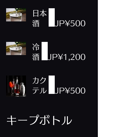
日本
酒
JP¥500
冷
酒
JP¥1,200
カク
テル
JP¥500
キープボトル