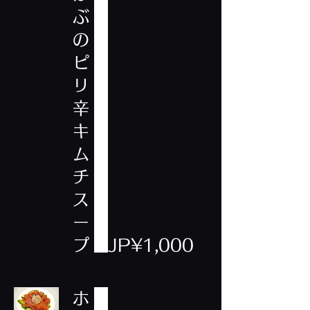
ぶ
の
ピ
リ
辛
キ
ム
チ
ス
ー
プ
JP¥1,000
ホ