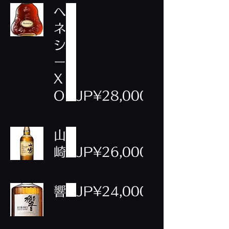
ヘ
ネ
シ
ー
X
O
JP¥28,000
山
崎
JP¥26,000
響
JP¥24,000