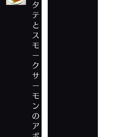
タ
テ
と
ス
モ
ー
ク
サ
ー
モ
ン
の
ア
ボ