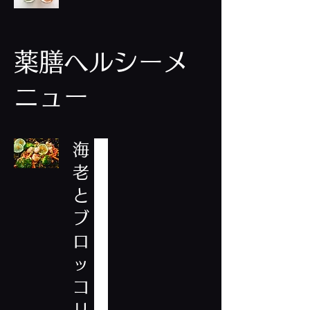
薬膳ヘルシーメ
ニュー
海
老
と
ブ
ロ
ッ
コ
リ