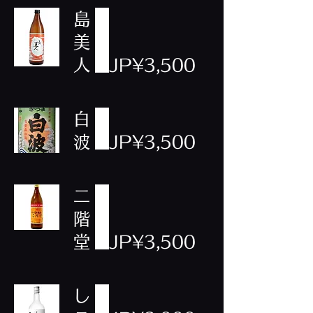
島
美
人
JP¥3,500
白
波
JP¥3,500
二
階
堂
JP¥3,500
し