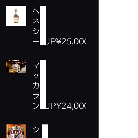
ヘ
ネ
シ
ー
JP¥25,000
マ
ッ
カ
ラ
ン
JP¥24,000
シ