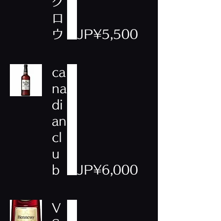
ク
ロ
ウ
JP¥5,500
ca
na
di
an
cl
u
b
JP¥6,000
V