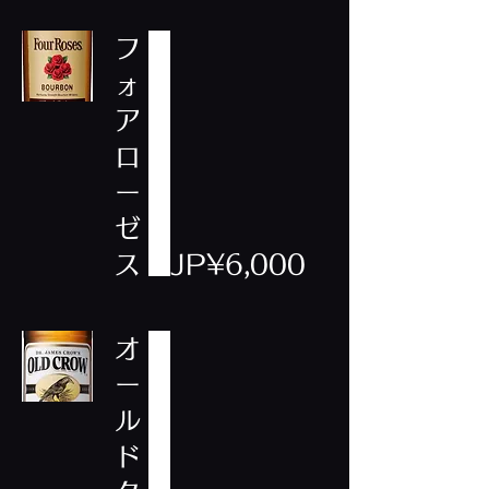
フ
ォ
ア
ロ
ー
ゼ
ス
JP¥6,000
オ
ー
ル
ド