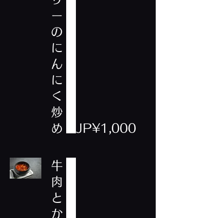
ー
の
に
ん
に
く
炒
め
JP¥1,000
牛
肉
と
か