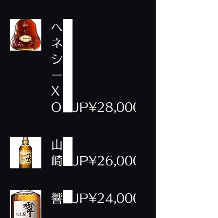
ヘ
ネ
シ
ー
X
O
JP¥28,000
山
崎
JP¥26,000
響
JP¥24,000