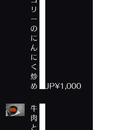
リ
ー
の
に
ん
に
く
炒
め
JP¥1,000
牛
肉
と