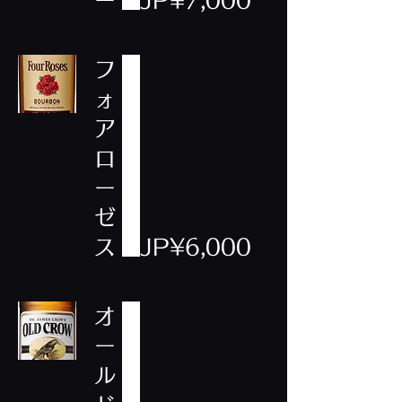
ー
JP¥7,000
フ
ォ
ア
ロ
ー
ゼ
ス
JP¥6,000
オ
ー
ル