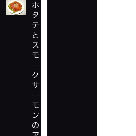
ホ
タ
テ
と
ス
モ
ー
ク
サ
ー
モ
ン
の
ア