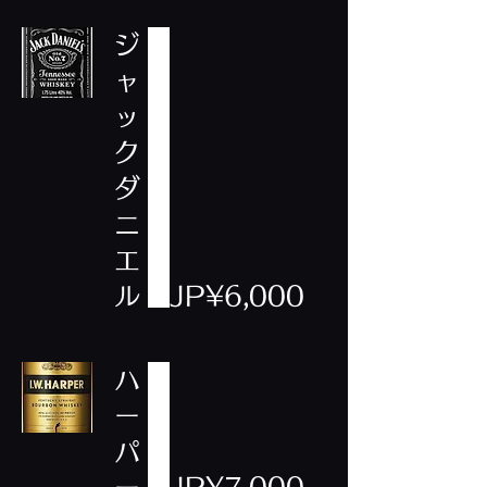
ジ
ャ
ッ
ク
ダ
ニ
エ
ル
JP¥6,000
ハ
ー
パ