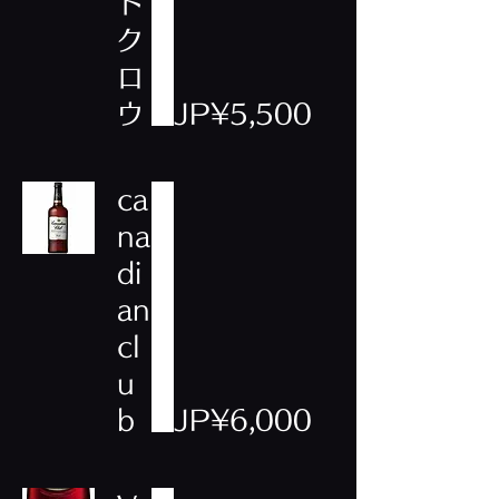
ド
ク
ロ
ウ
JP¥5,500
ca
na
di
an
cl
u
b
JP¥6,000