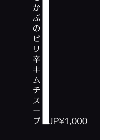
か
ぶ
の
ピ
リ
辛
キ
ム
チ
ス
ー
プ
JP¥1,000