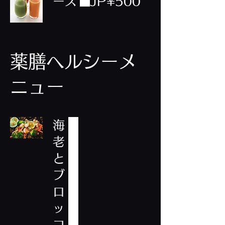
ース
JP¥500
薬膳ヘルシーメ
ニュー
海
老
と
ブ
ロ
ッ
コ