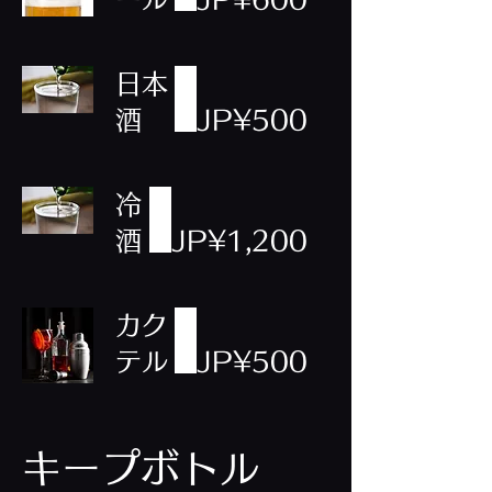
日本
酒
JP¥500
冷
酒
JP¥1,200
カク
テル
JP¥500
キープボトル