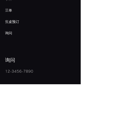
菜单
餐桌预订
询问
询问
12-3456-7890
〒862-0950
熊本市中央区水前寺5-26-27